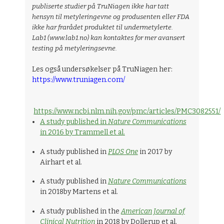
publiserte studier på TruNiagen ikke har tatt
hensyn til metyleringevne og produsenten eller FDA
ikke har frarådet produktet til undermetylerte.
Lab1 (www.lab1.no) kan kontaktes for mer avansert
testing på metyleringsevne.
Les også undersøkelser på TruNiagen her:
https://www.truniagen.com/
https://www.ncbi.nlm.nih.gov/pmc/articles/PMC3082551/
A study published in
Nature Communications
in 2016 by Trammell et al.
A study published in
PLOS One
in 2017 by
Airhart et al.
A study published in
Nature Communications
in 2018by Martens et al.
A study published in the
American Journal of
Clinical Nutrition
in 2018 by Dollerup et al.