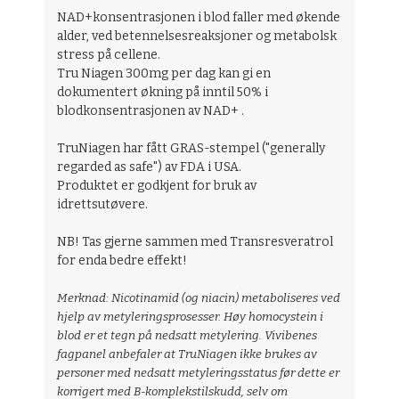
NAD+konsentrasjonen i blod faller med økende
alder, ved betennelsesreaksjoner og metabolsk
stress på cellene.
Tru Niagen 300mg per dag kan gi en
dokumentert økning på inntil 50% i
blodkonsentrasjonen av NAD+ .
TruNiagen har fått GRAS-stempel ("generally
regarded as safe") av FDA i USA.
Produktet er godkjent for bruk av
idrettsutøvere.
NB! Tas gjerne sammen med Transresveratrol
for enda bedre effekt!
Merknad: Nicotinamid (og niacin) metaboliseres ved
hjelp av metyleringsprosesser. Høy homocystein i
blod er et tegn på nedsatt metylering. Vivibenes
fagpanel anbefaler at TruNiagen ikke brukes av
personer med nedsatt metyleringsstatus før dette er
korrigert med B-komplekstilskudd, selv om