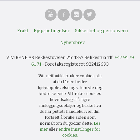
Frakt
Kjøpsbetingelser
Sikkerhet og personvern
Nyhetsbrev
VIVIBENE AS Bekkestuveien 21c 1357 Bekkestua Tlf.
+47 91 79
61 71
- Foretaksregisteret 922412693
Vår nettbutikk bruker cookies slik
at du får en bedre
kjøpsopplevelse og vi kan yte deg
bedre service. Vi bruker cookies
hovedsaklig til å lagre
innloggingsdetaljer og huske hva
du har puttet i handlekurven din.
Fortsett å bruke siden som
normalt om du godtar dette.
Les
mer
eller
endre innstillinger for
cookies.