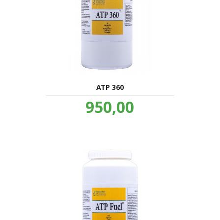
ATP 360
Pris
950,00
inkl.
mva.