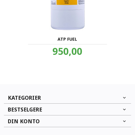
ATP FUEL
Pris
950,00
inkl.
mva.
KATEGORIER
BESTSELGERE
DIN KONTO