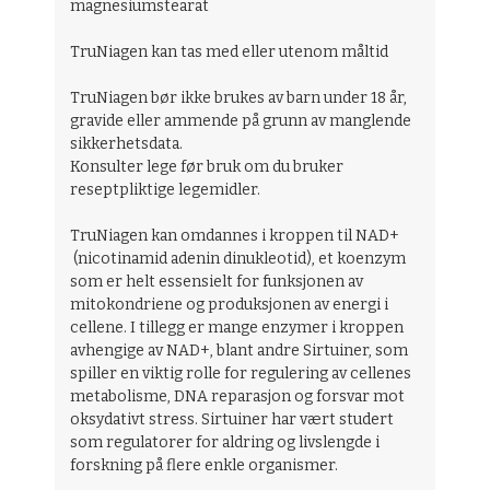
magnesiumstearat
TruNiagen kan tas med eller utenom måltid
TruNiagen bør ikke brukes av barn under 18 år,
gravide eller ammende på grunn av manglende
sikkerhetsdata.
Konsulter lege før bruk om du bruker
reseptpliktige legemidler.
TruNiagen kan omdannes i kroppen til NAD+
(nicotinamid adenin dinukleotid), et koenzym
som er helt essensielt for funksjonen av
mitokondriene og produksjonen av energi i
cellene. I tillegg er mange enzymer i kroppen
avhengige av NAD+, blant andre Sirtuiner, som
spiller en viktig rolle for regulering av cellenes
metabolisme, DNA reparasjon og forsvar mot
oksydativt stress. Sirtuiner har vært studert
som regulatorer for aldring og livslengde i
forskning på flere enkle organismer.