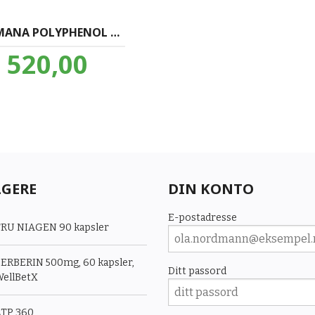
MASMANA POLYPHENOL RICH EXTRA VIRGIN OLIVENOLJE 500ml flaske
Pris
520,00
inkl.
mva.
LGERE
DIN KONTO
E-postadresse
RU NIAGEN 90 kapsler
ERBERIN 500mg, 60 kapsler,
Ditt passord
ellBetX
TP 360