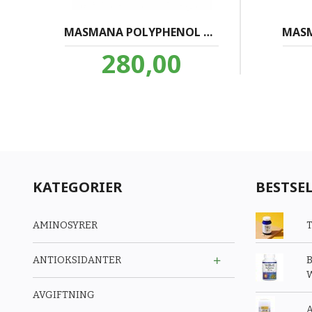
MASMANA POLYPHENOL RICH EXTRA VIRGIN OLIVENOLJE 250ml
Pris
280,00
inkl.
mva.
KATEGORIER
BESTSE
AMINOSYRER
T
ANTIOKSIDANTER
B
W
AVGIFTNING
A