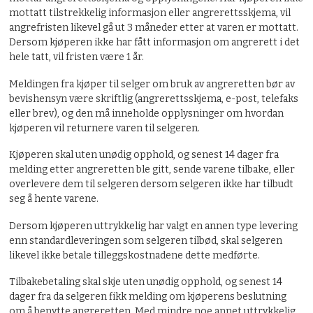
mottatt tilstrekkelig informasjon eller angrerettsskjema, vil
angrefristen likevel gå ut 3 måneder etter at varen er mottatt.
Dersom kjøperen ikke har fått informasjon om angrerett i det
hele tatt, vil fristen være 1 år.
Meldingen fra kjøper til selger om bruk av angreretten bør av
bevishensyn være skriftlig (angrerettsskjema, e-post, telefaks
eller brev), og den må inneholde opplysninger om hvordan
kjøperen vil returnere varen til selgeren.
Kjøperen skal uten unødig opphold, og senest 14 dager fra
melding etter angreretten ble gitt, sende varene tilbake, eller
overlevere dem til selgeren dersom selgeren ikke har tilbudt
seg å hente varene.
Dersom kjøperen uttrykkelig har valgt en annen type levering
enn standardleveringen som selgeren tilbød, skal selgeren
likevel ikke betale tilleggskostnadene dette medførte.
Tilbakebetaling skal skje uten unødig opphold, og senest 14
dager fra da selgeren fikk melding om kjøperens beslutning
om å benytte angreretten. Med mindre noe annet uttrykkelig