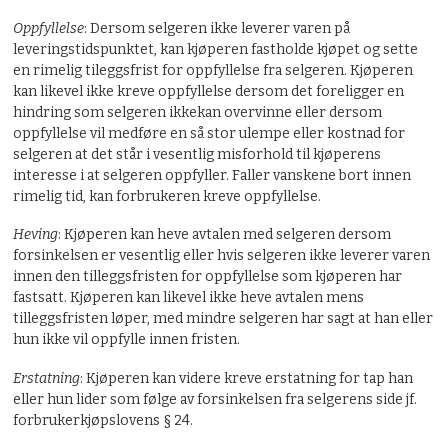
Oppfyllelse
: Dersom selgeren ikke leverer varen på
leveringstidspunktet, kan kjøperen fastholde kjøpet og sette
en rimelig tileggsfrist for oppfyllelse fra selgeren. Kjøperen
kan likevel ikke kreve oppfyllelse dersom det foreligger en
hindring som selgeren ikkekan overvinne eller dersom
oppfyllelse vil medføre en så stor ulempe eller kostnad for
selgeren at det står i vesentlig misforhold til kjøperens
interesse i at selgeren oppfyller. Faller vanskene bort innen
rimelig tid, kan forbrukeren kreve oppfyllelse.
Heving
: Kjøperen kan heve avtalen med selgeren dersom
forsinkelsen er vesentlig eller hvis selgeren ikke leverer varen
innen den tilleggsfristen for oppfyllelse som kjøperen har
fastsatt. Kjøperen kan likevel ikke heve avtalen mens
tilleggsfristen løper, med mindre selgeren har sagt at han eller
hun ikke vil oppfylle innen fristen.
Erstatning
: Kjøperen kan videre kreve erstatning for tap han
eller hun lider som følge av forsinkelsen fra selgerens side jf.
forbrukerkjøpslovens § 24.