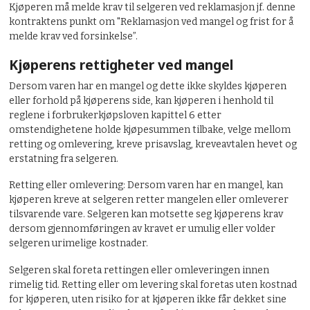
Kjøperen må melde krav til selgeren ved reklamasjon jf. denne
kontraktens punkt om "Reklamasjon ved mangel og frist for å
melde krav ved forsinkelse”.
Kjøperens rettigheter ved mangel
Dersom varen har en mangel og dette ikke skyldes kjøperen
eller forhold på kjøperens side, kan kjøperen i henhold til
reglene i forbrukerkjøpsloven kapittel 6 etter
omstendighetene holde kjøpesummen tilbake, velge mellom
retting og omlevering, kreve prisavslag, kreveavtalen hevet og
erstatning fra selgeren.
Retting eller omlevering: Dersom varen har en mangel, kan
kjøperen kreve at selgeren retter mangelen eller omleverer
tilsvarende vare. Selgeren kan motsette seg kjøperens krav
dersom gjennomføringen av kravet er umulig eller volder
selgeren urimelige kostnader.
Selgeren skal foreta rettingen eller omleveringen innen
rimelig tid. Retting eller om levering skal foretas uten kostnad
for kjøperen, uten risiko for at kjøperen ikke får dekket sine