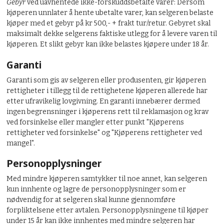
Gebyr
ved uavhentede ikke-forskuddsbetalte varer: Dersom
kjøperen unnlater å hente ubetalte varer, kan selgeren belaste
kjøper med et gebyr på kr 500,- + frakt tur/retur. Gebyret skal
maksimalt dekke selgerens faktiske utlegg for å levere varen til
kjøperen. Et slikt gebyr kan ikke belastes kjøpere under 18 år.
Garanti
Garanti som gis av selgeren eller produsenten, gir kjøperen
rettigheter i tillegg til de rettighetene kjøperen allerede har
etter ufravikelig lovgivning. En garanti innebærer dermed
ingen begrensninger i kjøperens rett til reklamasjon og krav
ved forsinkelse eller mangler etter punkt "Kjøperens
rettigheter ved forsinkelse" og "Kjøperens rettigheter ved
mangel".
Personopplysninger
Med mindre kjøperen samtykker til noe annet, kan selgeren
kun innhente og lagre de personopplysninger som er
nødvendig for at selgeren skal kunne gjennomføre
forpliktelsene etter avtalen. Personopplysningene til kjøper
under 15 år kan ikke innhentes med mindre selgeren har