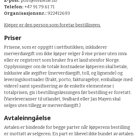
E-post:
post@vivibene.no
Telefon:
+47 91 79 61 71
Organisasjonsnr.:
922412693
Kjøper er den person som foretar bestillingen.
Priser
Prisene, som er oppgitt i nettbutikken, inkluderer
merverdiavgift om ikke kjøper velger å vise priser uten mva
eller er registrert som bruker fra et land utenfor Norge.
Opplysninger om de totale kostnadene kjøperen skal betale,
inklusive alle avgifter (merverdiavgift, toll, og lignende) og
leveringskostnader (frakt, porto, fakturagebyr, emballasje med
videre) samt spesifisering av de enkelte elementene i
totalprisen, gis i bestillingsløsningen før bestilling er foretatt.
(Vareleveranser til utlandet, Svalbard eller Jan Mayen skal
selges uten tillegg av merverdiavgift.)
Avtaleinngåelse
Avtalen er bindende for begge parter når kjøperens bestilling
er mottatt av selgeren. En part er likevel ikke bundet av avtalen