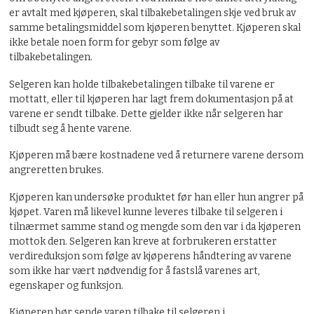
er avtalt med kjøperen, skal tilbakebetalingen skje ved bruk av
samme betalingsmiddel som kjøperen benyttet. Kjøperen skal
ikke betale noen form for gebyr som følge av
tilbakebetalingen.
Selgeren kan holde tilbakebetalingen tilbake til varene er
mottatt, eller til kjøperen har lagt frem dokumentasjon på at
varene er sendt tilbake. Dette gjelder ikke når selgeren har
tilbudt seg å hente varene.
Kjøperen må bære kostnadene ved å returnere varene dersom
angreretten brukes.
Kjøperen kan undersøke produktet før han eller hun angrer på
kjøpet. Varen må likevel kunne leveres tilbake til selgeren i
tilnærmet samme stand og mengde som den var i da kjøperen
mottok den. Selgeren kan kreve at forbrukeren erstatter
verdireduksjon som følge av kjøperens håndtering av varene
som ikke har vært nødvendig for å fastslå varenes art,
egenskaper og funksjon.
Kjøperen bør sende varen tilbake til selgeren i