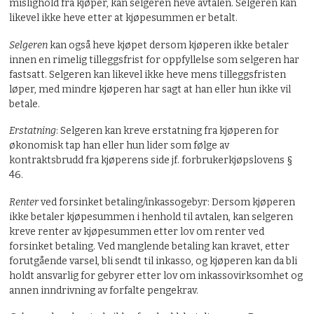
mislighold fra kjøper, kan selgeren heve avtalen. Selgeren kan
likevel ikke heve etter at kjøpesummen er betalt.
Selgeren
kan også heve kjøpet dersom kjøperen ikke betaler
innen en rimelig tilleggsfrist for oppfyllelse som selgeren har
fastsatt. Selgeren kan likevel ikke heve mens tilleggsfristen
løper, med mindre kjøperen har sagt at han eller hun ikke vil
betale.
Erstatning
: Selgeren kan kreve erstatning fra kjøperen for
økonomisk tap han eller hun lider som følge av
kontraktsbrudd fra kjøperens side jf. forbrukerkjøpslovens §
46.
Renter
ved forsinket betaling/inkassogebyr: Dersom kjøperen
ikke betaler kjøpesummen i henhold til avtalen, kan selgeren
kreve renter av kjøpesummen etter lov om renter ved
forsinket betaling. Ved manglende betaling kan kravet, etter
forutgående varsel, bli sendt til inkasso, og kjøperen kan da bli
holdt ansvarlig for gebyrer etter lov om inkassovirksomhet og
annen inndrivning av forfalte pengekrav.