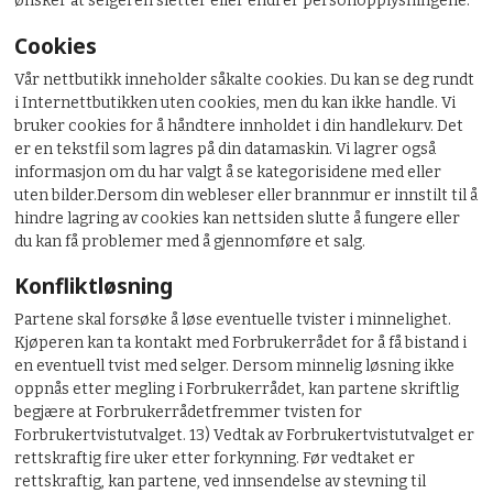
ønsker at selgeren sletter eller endrer personopplysningene.
Cookies
Vår nettbutikk inneholder såkalte cookies. Du kan se deg rundt
i Internettbutikken uten cookies, men du kan ikke handle. Vi
bruker cookies for å håndtere innholdet i din handlekurv. Det
er en tekstfil som lagres på din datamaskin. Vi lagrer også
informasjon om du har valgt å se kategorisidene med eller
uten bilder.Dersom din webleser eller brannmur er innstilt til å
hindre lagring av cookies kan nettsiden slutte å fungere eller
du kan få problemer med å gjennomføre et salg.
Konfliktløsning
Partene skal forsøke å løse eventuelle tvister i minnelighet.
Kjøperen kan ta kontakt med Forbrukerrådet for å få bistand i
en eventuell tvist med selger. Dersom minnelig løsning ikke
oppnås etter megling i Forbrukerrådet, kan partene skriftlig
begjære at Forbrukerrådetfremmer tvisten for
Forbrukertvistutvalget. 13) Vedtak av Forbrukertvistutvalget er
rettskraftig fire uker etter forkynning. Før vedtaket er
rettskraftig, kan partene, ved innsendelse av stevning til