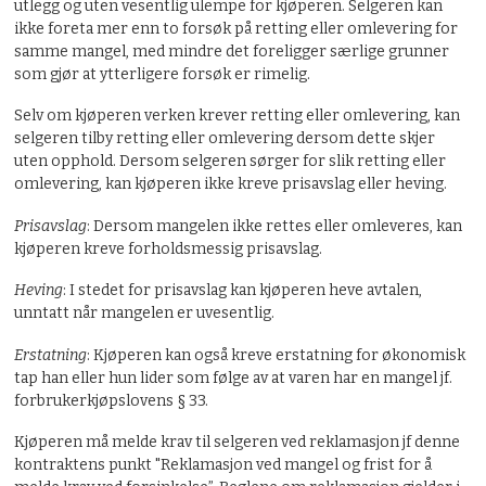
utlegg og uten vesentlig ulempe for kjøperen. Selgeren kan
ikke foreta mer enn to forsøk på retting eller omlevering for
samme mangel, med mindre det foreligger særlige grunner
som gjør at ytterligere forsøk er rimelig.
Selv om kjøperen verken krever retting eller omlevering, kan
selgeren tilby retting eller omlevering dersom dette skjer
uten opphold. Dersom selgeren sørger for slik retting eller
omlevering, kan kjøperen ikke kreve prisavslag eller heving.
Prisavslag
: Dersom mangelen ikke rettes eller omleveres, kan
kjøperen kreve forholdsmessig prisavslag.
Heving
: I stedet for prisavslag kan kjøperen heve avtalen,
unntatt når mangelen er uvesentlig.
Erstatning
: Kjøperen kan også kreve erstatning for økonomisk
tap han eller hun lider som følge av at varen har en mangel jf.
forbrukerkjøpslovens § 33.
Kjøperen må melde krav til selgeren ved reklamasjon jf denne
kontraktens punkt "Reklamasjon ved mangel og frist for å