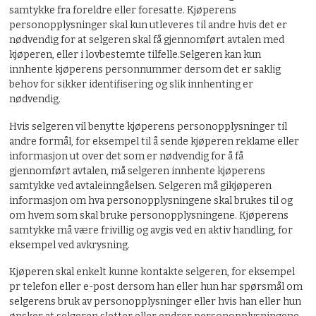
samtykke fra foreldre eller foresatte. Kjøperens
personopplysninger skal kun utleveres til andre hvis det er
nødvendig for at selgeren skal få gjennomført avtalen med
kjøperen, eller i lovbestemte tilfelle.Selgeren kan kun
innhente kjøperens personnummer dersom det er saklig
behov for sikker identifisering og slik innhenting er
nødvendig.
Hvis selgeren vil benytte kjøperens personopplysninger til
andre formål, for eksempel til å sende kjøperen reklame eller
informasjon ut over det som er nødvendig for å få
gjennomført avtalen, må selgeren innhente kjøperens
samtykke ved avtaleinngåelsen. Selgeren må gikjøperen
informasjon om hva personopplysningene skal brukes til og
om hvem som skal bruke personopplysningene. Kjøperens
samtykke må være frivillig og avgis ved en aktiv handling, for
eksempel ved avkrysning.
Kjøperen skal enkelt kunne kontakte selgeren, for eksempel
pr telefon eller e-post dersom han eller hun har spørsmål om
selgerens bruk av personopplysninger eller hvis han eller hun