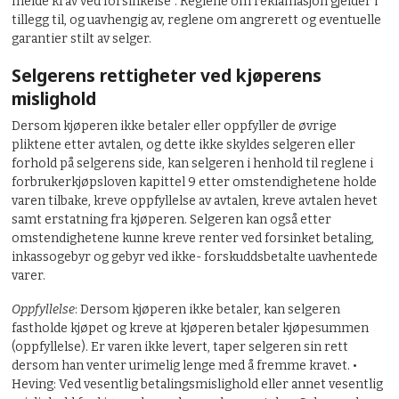
melde krav ved forsinkelse”. Reglene om reklamasjon gjelder i
tillegg til, og uavhengig av, reglene om angrerett og eventuelle
garantier stilt av selger.
Selgerens rettigheter ved kjøperens
mislighold
Dersom kjøperen ikke betaler eller oppfyller de øvrige
pliktene etter avtalen, og dette ikke skyldes selgeren eller
forhold på selgerens side, kan selgeren i henhold til reglene i
forbrukerkjøpsloven kapittel 9 etter omstendighetene holde
varen tilbake, kreve oppfyllelse av avtalen, kreve avtalen hevet
samt erstatning fra kjøperen. Selgeren kan også etter
omstendighetene kunne kreve renter ved forsinket betaling,
inkassogebyr og gebyr ved ikke- forskuddsbetalte uavhentede
varer.
Oppfyllelse
: Dersom kjøperen ikke betaler, kan selgeren
fastholde kjøpet og kreve at kjøperen betaler kjøpesummen
(oppfyllelse). Er varen ikke levert, taper selgeren sin rett
dersom han venter urimelig lenge med å fremme kravet. •
Heving: Ved vesentlig betalingsmislighold eller annet vesentlig