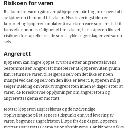
Risikoen for varen
Risikoen for varen går over på kjøperen når tingen er overtatt
av kjøperen i henhold til avtalen. Hvis leveringstiden er
kommet og kjøperen unnlater å overta en vare som er stilt til
hans eller hennes rådighet etter avtalen, har kjøperen likevel
risikoen for tap eller skade som skyldes egenskaper ved varen
selv.
Angrerett
Kjøperen kan angre kjøpet av varen etter angrerettslovens
bestemmelser. Angrerett innebærer at kjøperen uten grunn
kan returnere varen til selgeren selv om det ikke er noen
mangel ved den og selv om den ikke er levert. Kjøperen må gi
selger melding om bruk av angreretten innen 14 dager etter at
varen, de foreskrevne opplysninger om angreretten og
angrerettsskjema er mottatt.
Mottar kjøperen angreskjema og de nødvendige
opplysningene på et senere tidspunkt enn ved levering av
varen, begynner angrefristen å løpe fra den dagen kjøperen
mottar angrerettsskjema og opplysningene. Har kjøperen ikke