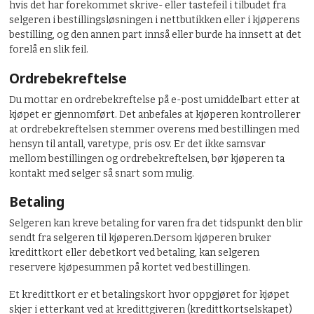
hvis det har forekommet skrive- eller tastefeil i tilbudet fra
selgeren i bestillingsløsningen i nettbutikken eller i kjøperens
bestilling, og den annen part innså eller burde ha innsett at det
forelå en slik feil.
Ordrebekreftelse
Du mottar en ordrebekreftelse på e-post umiddelbart etter at
kjøpet er gjennomført. Det anbefales at kjøperen kontrollerer
at ordrebekreftelsen stemmer overens med bestillingen med
hensyn til antall, varetype, pris osv. Er det ikke samsvar
mellom bestillingen og ordrebekreftelsen, bør kjøperen ta
kontakt med selger så snart som mulig.
Betaling
Selgeren kan kreve betaling for varen fra det tidspunkt den blir
sendt fra selgeren til kjøperen.Dersom kjøperen bruker
kredittkort eller debetkort ved betaling, kan selgeren
reservere kjøpesummen på kortet ved bestillingen.
Et kredittkort er et betalingskort hvor oppgjøret for kjøpet
skjer i etterkant ved at kredittgiveren (kredittkortselskapet)