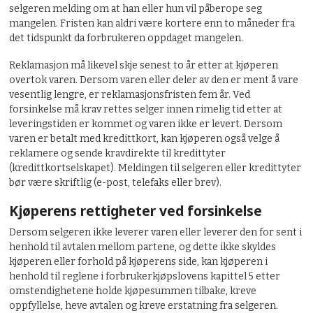
selgeren melding om at han eller hun vil påberope seg
mangelen. Fristen kan aldri være kortere enn to måneder fra
det tidspunkt da forbrukeren oppdaget mangelen.
Reklamasjon må likevel skje senest to år etter at kjøperen
overtok varen. Dersom varen eller deler av den er ment å vare
vesentlig lengre, er reklamasjonsfristen fem år. Ved
forsinkelse må krav rettes selger innen rimelig tid etter at
leveringstiden er kommet og varen ikke er levert. Dersom
varen er betalt med kredittkort, kan kjøperen også velge å
reklamere og sende kravdirekte til kredittyter
(kredittkortselskapet). Meldingen til selgeren eller kredittyter
bør være skriftlig (e-post, telefaks eller brev).
Kjøperens rettigheter ved forsinkelse
Dersom selgeren ikke leverer varen eller leverer den for sent i
henhold til avtalen mellom partene, og dette ikke skyldes
kjøperen eller forhold på kjøperens side, kan kjøperen i
henhold til reglene i forbrukerkjøpslovens kapittel 5 etter
omstendighetene holde kjøpesummen tilbake, kreve
oppfyllelse, heve avtalen og kreve erstatning fra selgeren.