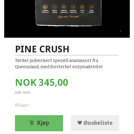
PINE CRUSH
Tørket pulverisert spesiell ananassort fra
Queensland, med forsterket enzymaktivitet
Pris
NOK
345,00
inkl. mva.
På lager
Kjøp
Ønskeliste