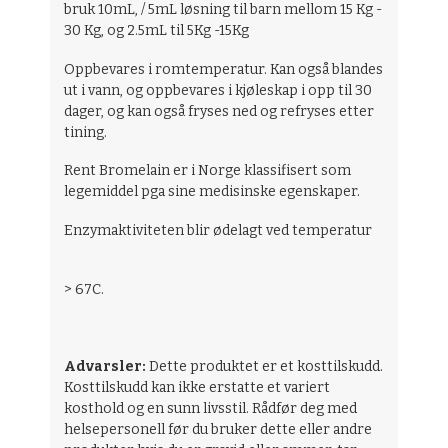
bruk 10mL, / 5mL løsning til barn mellom 15 Kg -
30 Kg, og 2.5mL til 5Kg -15Kg
Oppbevares i romtemperatur. Kan også blandes
ut i vann, og oppbevares i kjøleskap i opp til 30
dager, og kan også fryses ned og refryses etter
tining.
Rent Bromelain er i Norge klassifisert som
legemiddel pga sine medisinske egenskaper.
Enzymaktiviteten blir ødelagt ved temperatur
> 67C.
Advarsler:
Dette produktet er et kosttilskudd.
Kosttilskudd kan ikke erstatte et variert
kosthold og en sunn livsstil. Rådfør deg med
helsepersonell før du bruker dette eller andre