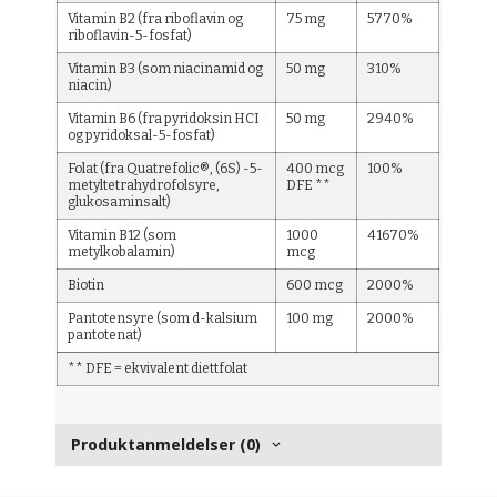
Vitamin B2 (fra riboflavin og
75 mg
5770%
riboflavin-5-fosfat)
Vitamin B3 (som niacinamid og
50 mg
310%
niacin)
Vitamin B6 (fra pyridoksin HCI
50 mg
2940%
og pyridoksal-5-fosfat)
Folat (fra Quatrefolic®, (6S) -5-
400 mcg
100%
metyltetrahydrofolsyre,
DFE **
glukosaminsalt)
Vitamin B12 (som
1000
41670%
metylkobalamin)
mcg
Biotin
600 mcg
2000%
Pantotensyre (som d-kalsium
100 mg
2000%
pantotenat)
** DFE = ekvivalent diettfolat
Produktanmeldelser (0)