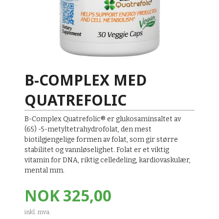
B-COMPLEX MED
QUATREFOLIC
B-Complex Quatrefolic® er glukosaminsaltet av
(65) -5-metyltetrahydrofolat, den mest
biotilgjengelige formen av folat, som gir større
stabilitet og vannløselighet. Folat er et viktig
vitamin for DNA, riktig celledeling, kardiovaskulær,
mental mm.
Pris
NOK
325,00
inkl. mva.