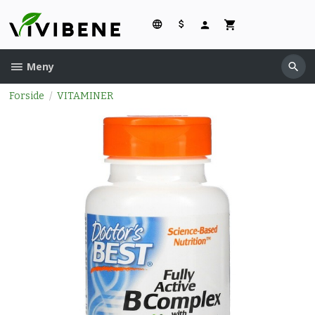
Gå
til
innholdet
Meny
Forside
VITAMINER