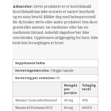
Advarsler:
Dette produktet er et kosttilskudd.
Kosttilskudd kan ikke erstatte et variert kosthold
og en sunn livsstil. Rådfør deg med helsepersonell
før du bruker dette eller andre produkter hvis du er
gravid eller ammer, tar medisiner eller har en
medisinsk tilstand. Anbefalt dagsdose bør ikke
overskrides. Oppbevares utilgjengelig for barn. Ikke
bruk hvis forseglingen er brutt.
Supplement fakta
Serveringsstørrelse:
1 Veggie Capsule
Servering per container:
30
Mengde
%Daglig
per
verdi
porsjon
Vitamin C (som askorbinsyre)
40 mg
45%
Vitamin B1 (fra tiamin HCI)
60 mg
5000%