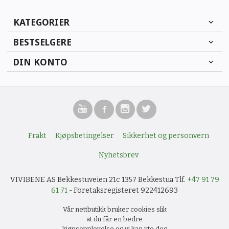
KATEGORIER
BESTSELGERE
DIN KONTO
Frakt
Kjøpsbetingelser
Sikkerhet og personvern
Nyhetsbrev
VIVIBENE AS Bekkestuveien 21c 1357 Bekkestua Tlf.
+47 91 79
61 71
- Foretaksregisteret 922412693
Vår nettbutikk bruker cookies slik
at du får en bedre
kjøpsopplevelse og vi kan yte deg