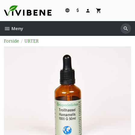
Gå
til
innholdet
Meny
Forside
URTER