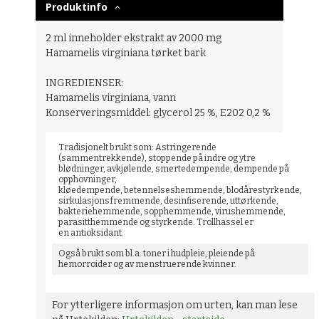
Produktinfo
2 ml inneholder ekstrakt av 2000 mg
Hamamelis virginiana tørket bark
INGREDIENSER:
Hamamelis virginiana, vann
Konserveringsmiddel: glycerol 25 %, E202 0,2 %
Tradisjonelt brukt som: Astringerende
(sammentrekkende), stoppende på indre og ytre
blødninger, avkjølende, smertedempende, dempende på
opphovninger,
kløedempende, betennelseshemmende, blodårestyrkende,
sirkulasjonsfremmende, desinfiserende, uttørkende,
bakteriehemmende, sopphemmende, virushemmende,
parasitthemmende og styrkende. Trollhassel er
en antioksidant.
Også brukt som bl.a. toner i hudpleie, pleiende på
hemorroider og av menstruerende kvinner.
For ytterligere informasjon om urten, kan man lese