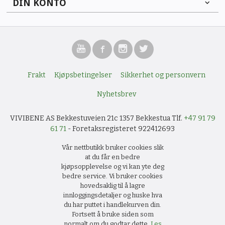
DIN KONTO
Frakt
Kjøpsbetingelser
Sikkerhet og personvern
Nyhetsbrev
VIVIBENE AS Bekkestuveien 21c 1357 Bekkestua Tlf.
+47 91 79
61 71
- Foretaksregisteret 922412693
Vår nettbutikk bruker cookies slik
at du får en bedre
kjøpsopplevelse og vi kan yte deg
bedre service. Vi bruker cookies
hovedsaklig til å lagre
innloggingsdetaljer og huske hva
du har puttet i handlekurven din.
Fortsett å bruke siden som
normalt om du godtar dette.
Les