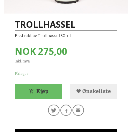
TROLLHASSEL
Ekstrakt av Trollhassel 50ml
Pris
NOK
275,00
inkl. mva.
På lager
Kjøp
Ønskeliste