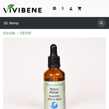
Gå
til
innholdet
Meny
Forside
URTER