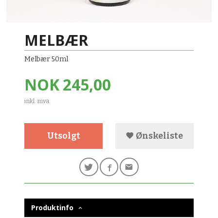
MELBÆR
Melbær 50ml
Pris
NOK
245,00
inkl. mva.
Utsolgt
Ønskeliste
Produktinfo