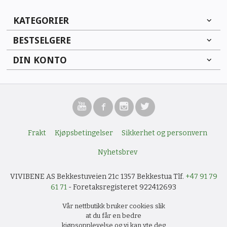
KATEGORIER
BESTSELGERE
DIN KONTO
Frakt
Kjøpsbetingelser
Sikkerhet og personvern
Nyhetsbrev
VIVIBENE AS Bekkestuveien 21c 1357 Bekkestua Tlf.
+47 91 79
61 71
- Foretaksregisteret 922412693
Vår nettbutikk bruker cookies slik
at du får en bedre
kjøpsopplevelse og vi kan yte deg