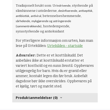
Tradisjonelt brukt som: U
styrkende på
rindrivende,
slimhinnene i urinlederne
, desinfiserende, antiseptisk,
betennelseshemmende
antibiotisk, antiviral,
,
sårhelende, mykgjørende og astringerende
hostedempende,
(sammentrekkende),
synsstyrkende og antioksidant
For ytterligere informasjon om urten, kan man
lese på Urtekilden:
Urtekilden - startside
Advarsler:
Dette er et kosttilskudd. Det
anbefales ikke at kosttilskudd erstatter et
variert kosthold og en sunn livsstil. Oppbevares
utilgjengelig for barn. Hvis du er gravid eller
ammer, kontakt legen din før bruk. Anbefalt
dagsdose bør ikke overskrides. Oppbevares på
et kjølig, tørt og mørkt sted.
Produktanmeldelser (0)