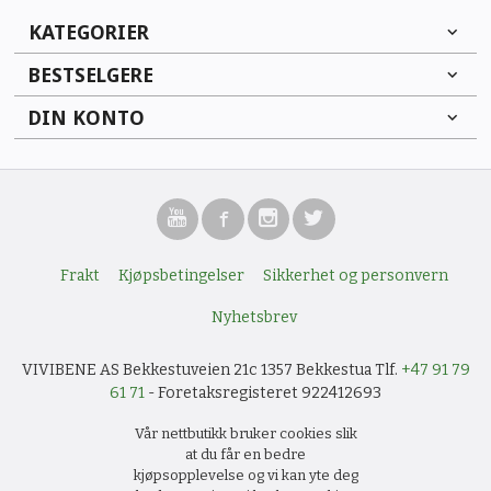
KATEGORIER
BESTSELGERE
DIN KONTO
Frakt
Kjøpsbetingelser
Sikkerhet og personvern
Nyhetsbrev
VIVIBENE AS Bekkestuveien 21c 1357 Bekkestua Tlf.
+47 91 79
61 71
- Foretaksregisteret 922412693
Vår nettbutikk bruker cookies slik
at du får en bedre
kjøpsopplevelse og vi kan yte deg