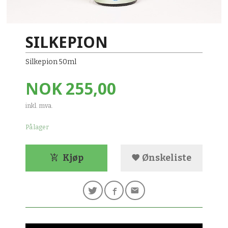
SILKEPION
Silkepion 50ml
Pris
NOK
255,00
inkl. mva.
På lager
Kjøp
Ønskeliste