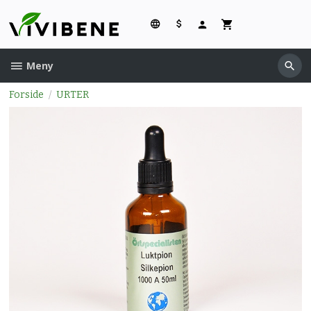
Gå
til
innholdet
Meny
Forside
URTER