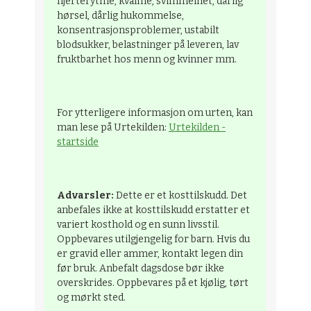
hjerterytme, kvalme, svimmelhet, dårlig
hørsel, dårlig hukommelse,
konsentrasjonsproblemer, ustabilt
blodsukker, belastninger på leveren, lav
fruktbarhet hos menn og kvinner mm.
For ytterligere informasjon om urten, kan
man lese på Urtekilden:
Urtekilden -
startside
Advarsler:
Dette er et kosttilskudd. Det
anbefales ikke at kosttilskudd erstatter et
variert kosthold og en sunn livsstil.
Oppbevares utilgjengelig for barn. Hvis du
er gravid eller ammer, kontakt legen din
før bruk. Anbefalt dagsdose bør ikke
overskrides. Oppbevares på et kjølig, tørt
og mørkt sted.