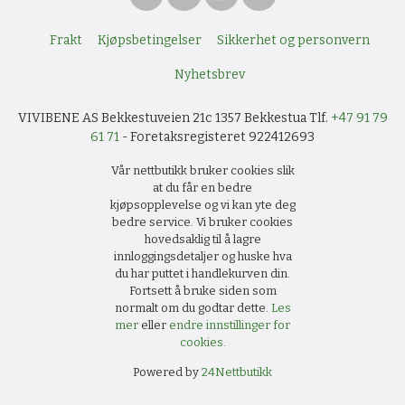
Frakt
Kjøpsbetingelser
Sikkerhet og personvern
Nyhetsbrev
VIVIBENE AS Bekkestuveien 21c 1357 Bekkestua Tlf.
+47 91 79
61 71
- Foretaksregisteret 922412693
Vår nettbutikk bruker cookies slik
at du får en bedre
kjøpsopplevelse og vi kan yte deg
bedre service. Vi bruker cookies
hovedsaklig til å lagre
innloggingsdetaljer og huske hva
du har puttet i handlekurven din.
Fortsett å bruke siden som
normalt om du godtar dette.
Les
mer
eller
endre innstillinger for
cookies.
Powered by
24Nettbutikk