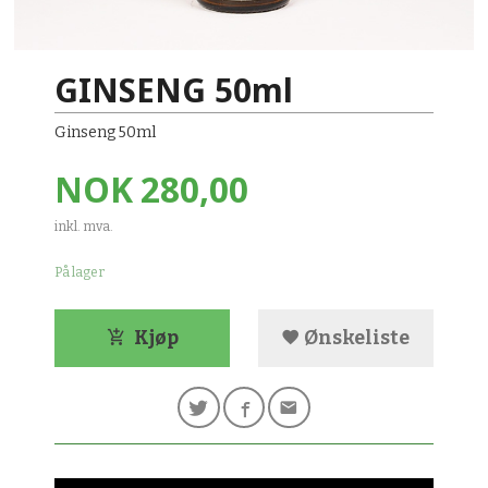
GINSENG 50ml
Ginseng 50ml
Pris
NOK
280,00
inkl. mva.
På lager
Kjøp
Ønskeliste