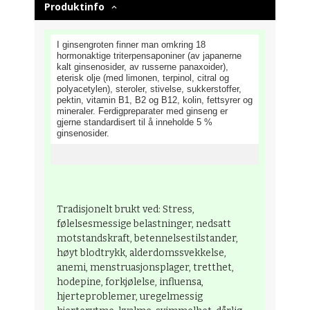
Produktinfo
I ginsengroten finner man omkring 18
hormonaktige triterpensaponiner (av japanerne
kalt ginsenosider, av russerne panaxoider),
eterisk olje (med limonen, terpinol, citral og
polyacetylen), steroler, stivelse, sukkerstoffer,
pektin, vitamin B1, B2 og B12, kolin, fettsyrer og
mineraler. Ferdigpreparater med ginseng er
gjerne standardisert til å inneholde 5 %
ginsenosider.
Tradisjonelt brukt ved: Stress,
følelsesmessige belastninger, nedsatt
motstandskraft, betennelsestilstander,
høyt blodtrykk, alderdomssvekkelse,
anemi, menstruasjonsplager, tretthet,
hodepine, forkjølelse, influensa,
hjerteproblemer, uregelmessig