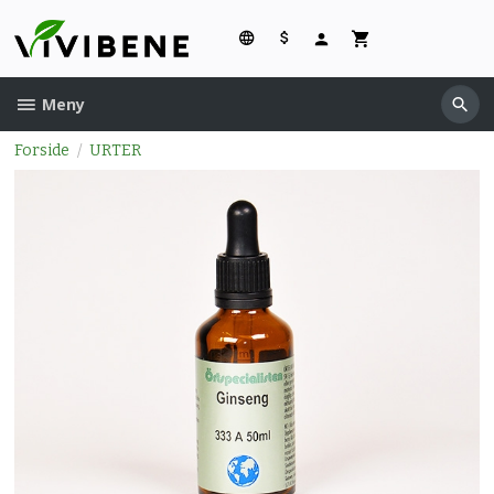
Gå
til
innholdet
Meny
Forside
URTER