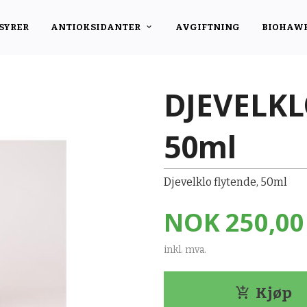
SYRER
ANTIOKSIDANTER
AVGIFTNING
BIOHAW
DJEVELKL
50ml
Djevelklo flytende, 50ml
Pris
NOK
250,00
inkl. mva.
Kjøp