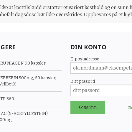
ikke at kosttilskudd erstatter et variert kosthold og en sunn 
nbefalt dagsdose bør ikke overskrides. Oppbevares på et kjøli
LGERE
DIN KONTO
E-postadresse
RU NIAGEN 90 kapsler
ERBERIN 500mg, 60 kapsler,
Ditt passord
ellBetX
TP 360
Gl
AC (N-ACETYLCYSTEIN)
500mg