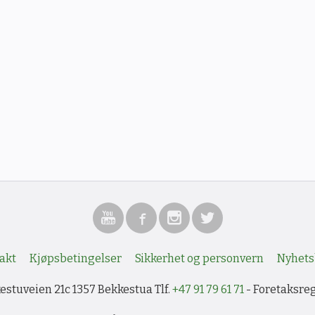
akt
Kjøpsbetingelser
Sikkerhet og personvern
Nyhets
stuveien 21c 1357 Bekkestua Tlf.
+47 91 79 61 71
- Foretaksre