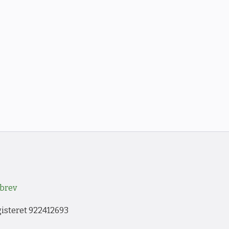
brev
gisteret 922412693