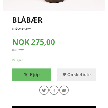
BLÅBÆR
Blåbær 50ml
Pris
NOK
275,00
inkl. mva.
På lager
Kjøp
Ønskeliste