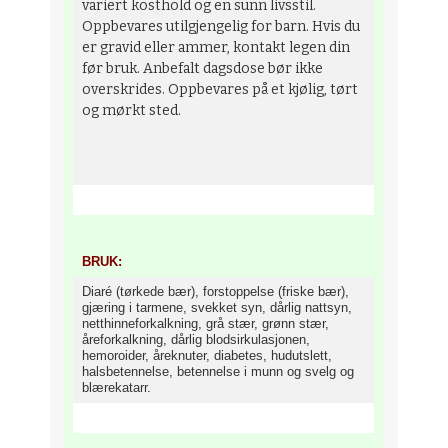
variert kosthold og en sunn livsstil.
Oppbevares utilgjengelig for barn. Hvis du
er gravid eller ammer, kontakt legen din
før bruk. Anbefalt dagsdose bør ikke
overskrides. Oppbevares på et kjølig, tørt
og mørkt sted.
BRUK:
Diaré (tørkede bær), forstoppelse (friske bær),
gjæring i tarmene, svekket syn, dårlig nattsyn,
netthinneforkalkning, grå stær, grønn stær,
åreforkalkning, dårlig blodsirkulasjonen,
hemoroider, åreknuter, diabetes, hudutslett,
halsbetennelse, betennelse i munn og svelg og
blærekatarr.