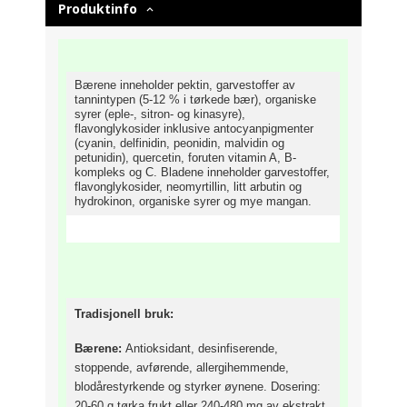
Produktinfo
Bærene inneholder pektin, garvestoffer av
tannintypen (5-12 % i tørkede bær), organiske
syrer (eple-, sitron- og kinasyre),
flavonglykosider inklusive antocyanpigmenter
(cyanin, delfinidin, peonidin, malvidin og
petunidin), quercetin, foruten vitamin A, B-
kompleks og C. Bladene inneholder garvestoffer,
flavonglykosider, neomyrtillin, litt arbutin og
hydrokinon, organiske syrer og mye mangan.
Tradisjonell bruk:
Bærene:
Antioksidant, desinfiserende,
stoppende, avførende, allergihemmende,
blodårestyrkende og styrker øynene. Dosering:
20-60 g tørka frukt eller 240-480 mg av ekstrakt