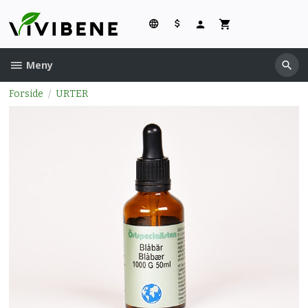
Gå
til
innholdet
Meny
Forside
URTER