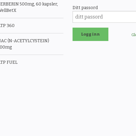
ERBERIN 500mg, 60 kapsler,
Ditt passord
ellBetX
TP 360
Gl
AC (N-ACETYLCYSTEIN)
500mg
TP FUEL