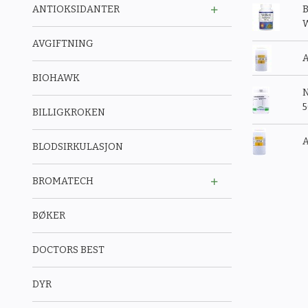
ANTIOKSIDANTER
B
W
AVGIFTNING
A
BIOHAWK
N
BILLIGKROKEN
A
BLODSIRKULASJON
BROMATECH
BØKER
DOCTORS BEST
DYR