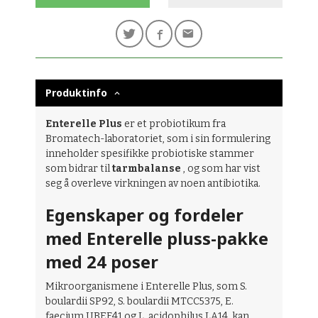
Produktinfo
Enterelle Plus
er et probiotikum fra
Bromatech-laboratoriet, som i sin formulering
inneholder spesifikke probiotiske stammer
som bidrar til
tarmbalanse
, og som har vist
seg å overleve virkningen av noen antibiotika.
Egenskaper og fordeler
med Enterelle pluss-pakke
med 24 poser
Mikroorganismene i Enterelle Plus, som S.
boulardii SP92, S. boulardii MTCC5375, E.
faecium UBEF41 og L. acidophilus LA14, kan