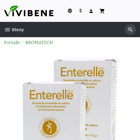
Gå
til
innholdet
Meny
Forside
BROMATECH