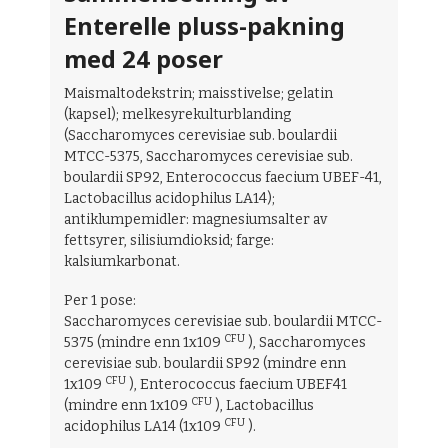
Enterelle pluss-pakning
med 24 poser
Maismaltodekstrin; maisstivelse; gelatin
(kapsel); melkesyrekulturblanding
(Saccharomyces cerevisiae sub. boulardii
MTCC-5375, Saccharomyces cerevisiae sub.
boulardii SP92, Enterococcus faecium UBEF-41,
Lactobacillus acidophilus LA14);
antiklumpemidler: magnesiumsalter av
fettsyrer, silisiumdioksid; farge:
kalsiumkarbonat.
Per 1 pose:
Saccharomyces cerevisiae sub. boulardii MTCC-
CFU
5375 (mindre enn 1x109
), Saccharomyces
cerevisiae sub. boulardii SP92 (mindre enn
CFU
1x109
), Enterococcus faecium UBEF41
CFU
(mindre enn 1x109
), Lactobacillus
CFU
acidophilus LA14 (1x109
).