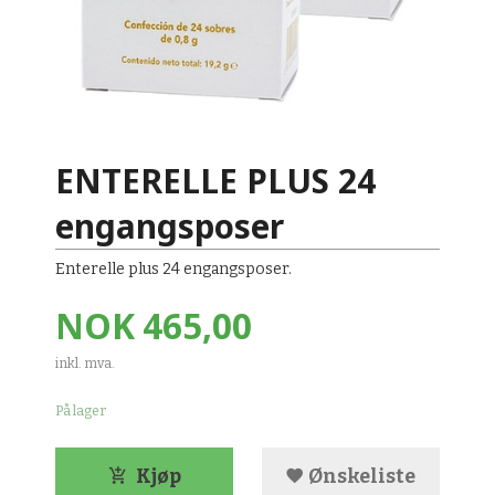
ENTERELLE PLUS 24
engangsposer
Enterelle plus 24 engangsposer.
Pris
NOK
465,00
inkl. mva.
På lager
Kjøp
Ønskeliste