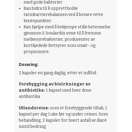
med gode bakterier
Kan bidra til å opprettholde
tarmbarrierebalansen ved å bevare tette
knutepunkter.
Kan hjelpe med å bekjempe stille betennelse
gjennom S. boulardiis evne til å fremme
melkesyrebakterier, produsenter av
kortkjedede fettsyrer som smør- og
propionsyre.
Dosering:
2 kapsler en gang daglig, etter et måltid.
Forebygging av bivirkninger av
antibiotika:
1 kapsel med hver dose
antibiotika
Utlandsreise:
som et forebyggende tiltak, 1
kapsel per dag 1 uke før og under reisen. Som
behandling, 2 kapsler for hvert anfall av diaré
inntil bedring.