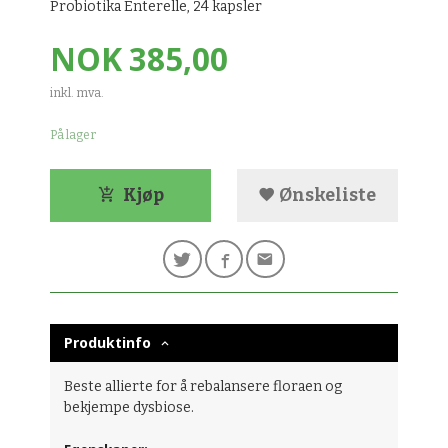
Probiotika Enterelle, 24 kapsler
Pris
NOK
385,00
inkl. mva.
På lager
Kjøp
Ønskeliste
Produktinfo
Beste allierte for å rebalansere floraen og
bekjempe dysbiose.