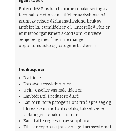
Egenskaper:
Enterelle® Plus kan fremme rebalansering av
tarmbakteriefloraen i tilfeller av dysbiose på
grunn av reiser, dårlig mathygiene, bruk av
antibiotika, tarmlidelser o.l.. Enterelle® Plus er
et mikroorganismetilskudd som kan være
behjelpelig med å hemme mange
opportunistiske og patogene bakterier.
Indikasjoner:
Dysbiose
Fordøyelsessykdommer
Urin- og/eller vaginale lidelser
Kan bidra til å redusere diaré
Kan forhindre patogen flora fra å spre seg og
bli resistent mot antibiotika, takket være
virkningen av bakteriociner
Kan støtte regresjon av soppflora
Tillater repopulasjon av mage-tarmsystemet