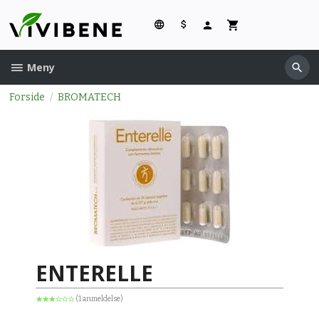
Gå
til
innholdet
Meny
Forside
BROMATECH
ENTERELLE
(1 anmeldelse)