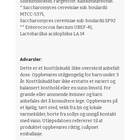
Silisiumdioksid; Fargestoff: Kalsiumkarbonat.
* Saccharomyces cerevisiae sub. boulardii
MTCC-5375,
Saccharomyces cerevisiae sub. boulardii SP92
** Enterococcus faecium UBEF-41,
Lactobacillus acidophilus LA 14
Advarsler:
Dette er et kosttilskudd. Ikke overskrid anbefalt
dose. Oppbevares utilgjengelig for barn under 3
år. Kosttilskudd bør ikke erstatte et variert og
balansert kosthold eller en sunn livsstil. For
gravide eller ammende kvinner og barn
anbefales det å konsultere lege. Oppbevares på
et kjølig, tørt sted, vekk fra lys og lokale
varmekilder, borte fra sollys og unngå kontakt
med vann. Utløpsdatoen refererer til at
produktet oppbevares riktig, i uåpnet
emballasje.