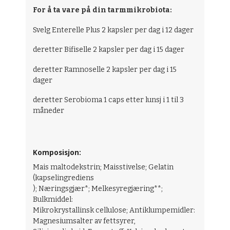
For å ta vare på din tarmmikrobiota:
Svelg Enterelle Plus 2 kapsler per dag i 12 dager
deretter Bifiselle 2 kapsler per dag i 15 dager
deretter Ramnoselle 2 kapsler per dag i 15
dager
deretter Serobioma 1 caps etter lunsj i 1 til 3
måneder
Komposisjon:
Mais maltodekstrin; Maisstivelse; Gelatin
(kapselingrediens
); Næringsgjær*; Melkesyregjæring**;
Bulkmiddel:
Mikrokrystallinsk cellulose; Antiklumpemidler:
Magnesiumsalter av fettsyrer,