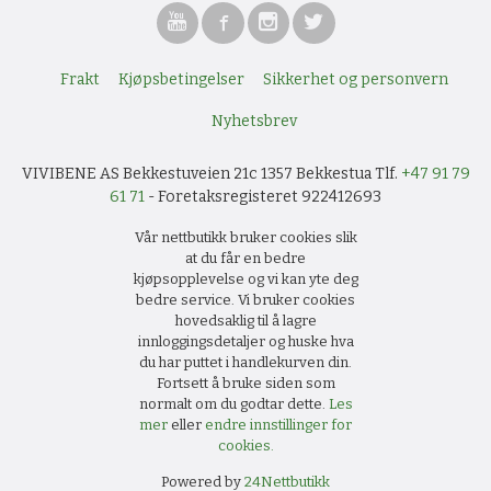
Frakt
Kjøpsbetingelser
Sikkerhet og personvern
Nyhetsbrev
VIVIBENE AS Bekkestuveien 21c 1357 Bekkestua Tlf.
+47 91 79
61 71
- Foretaksregisteret 922412693
Vår nettbutikk bruker cookies slik
at du får en bedre
kjøpsopplevelse og vi kan yte deg
bedre service. Vi bruker cookies
hovedsaklig til å lagre
innloggingsdetaljer og huske hva
du har puttet i handlekurven din.
Fortsett å bruke siden som
normalt om du godtar dette.
Les
mer
eller
endre innstillinger for
cookies.
Powered by
24Nettbutikk