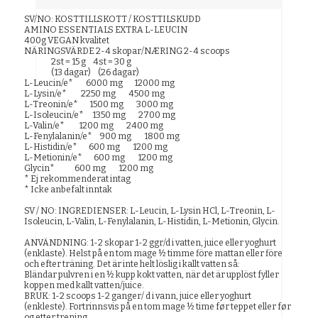
SV/NO: KOSTTILLSKOTT / KOSTTILSKUDD
AMINO ESSENTIALS EXTRA L-LEUCIN
400g VEGAN kvalitet
NÄRINGSVÄRDE 2-4 skopar/NÆRING 2-4 scoops
2st = 15 g 4st = 30 g
(13 dagar) (26 dagar)
L-Leucin/e* 6000 mg 12000 mg
L-Lysin/e* 2250 mg 4500 mg
L-Treonin/e* 1500 mg 3000 mg
L-Isoleucin/e* 1350 mg 2700 mg
L-Valin/e* 1200 mg 2400 mg
L-Fenylalanin/e* 900 mg 1800 mg
L-Histidin/e* 600 mg 1200 mg
L-Metionin/e* 600 mg 1200 mg
Glycin* 600 mg 1200 mg
* Ej rekommenderat intag
* Icke anbefalt inntak
SV / NO: INGREDIENSER: L-Leucin, L-Lysin HCl, L-Treonin, L-
Isoleucin, L-Valin, L-Fenylalanin, L-Histidin, L-Metionin, Glycin.
ANVÄNDNING: 1-2 skopar 1-2 ggr/d i vatten, juice eller yoghurt
(enklaste). Helst på en tom mage ½ timme före mattan eller före
och efter träning. Det är inte helt löslig i kallt vatten så:
Bländar pulvren i en ½ kupp kokt vatten, när det är upplöst fyller
koppen med kallt vatten/juice.
BRUK: 1-2 scoops 1-2 ganger/ d i vann, juice eller yoghurt
(enkleste). Fortrinnsvis på en tom mage ½ time før teppet eller før
og etter trening