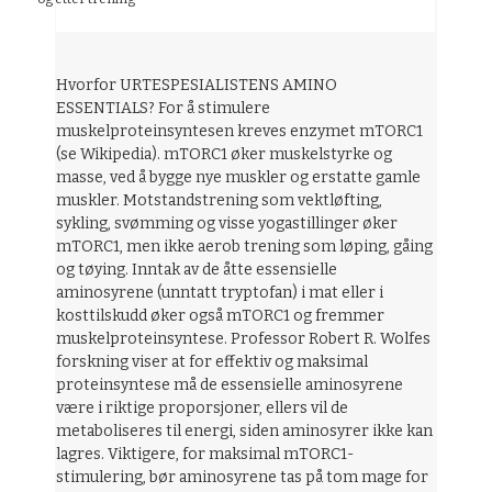
Hvorfor URTESPESIALISTENS AMINO
ESSENTIALS? For å stimulere
muskelproteinsyntesen kreves enzymet mTORC1
(se Wikipedia). mTORC1 øker muskelstyrke og
masse, ved å bygge nye muskler og erstatte gamle
muskler. Motstandstrening som vektløfting,
sykling, svømming og visse yogastillinger øker
mTORC1, men ikke aerob trening som løping, gåing
og tøying. Inntak av de åtte essensielle
aminosyrene (unntatt tryptofan) i mat eller i
kosttilskudd øker også mTORC1 og fremmer
muskelproteinsyntese. Professor Robert R. Wolfes
forskning viser at for effektiv og maksimal
proteinsyntese må de essensielle aminosyrene
være i riktige proporsjoner, ellers vil de
metaboliseres til energi, siden aminosyrer ikke kan
lagres. Viktigere, for maksimal mTORC1-
stimulering, bør aminosyrene tas på tom mage for