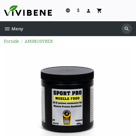
Gå
til
innholdet
Meny
Forside
AMINOSYRER