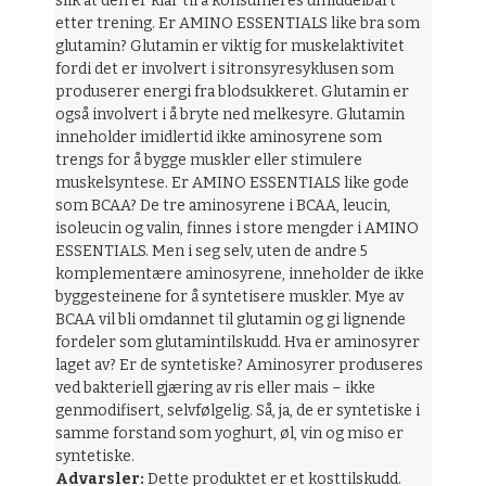
slik at den er klar til å konsumeres umiddelbart
etter trening. Er AMINO ESSENTIALS like bra som
glutamin? Glutamin er viktig for muskelaktivitet
fordi det er involvert i sitronsyresyklusen som
produserer energi fra blodsukkeret. Glutamin er
også involvert i å bryte ned melkesyre. Glutamin
inneholder imidlertid ikke aminosyrene som
trengs for å bygge muskler eller stimulere
muskelsyntese. Er AMINO ESSENTIALS like gode
som BCAA? De tre aminosyrene i BCAA, leucin,
isoleucin og valin, finnes i store mengder i AMINO
ESSENTIALS. Men i seg selv, uten de andre 5
komplementære aminosyrene, inneholder de ikke
byggesteinene for å syntetisere muskler. Mye av
BCAA vil bli omdannet til glutamin og gi lignende
fordeler som glutamintilskudd. Hva er aminosyrer
laget av? Er de syntetiske? Aminosyrer produseres
ved bakteriell gjæring av ris eller mais – ikke
genmodifisert, selvfølgelig. Så, ja, de er syntetiske i
samme forstand som yoghurt, øl, vin og miso er
syntetiske.
Advarsler:
Dette produktet er et kosttilskudd.