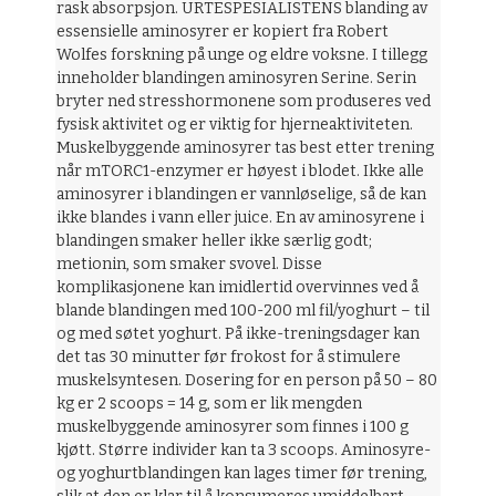
rask absorpsjon. URTESPESIALISTENS blanding av
essensielle aminosyrer er kopiert fra Robert
Wolfes forskning på unge og eldre voksne. I tillegg
inneholder blandingen aminosyren Serine. Serin
bryter ned stresshormonene som produseres ved
fysisk aktivitet og er viktig for hjerneaktiviteten.
Muskelbyggende aminosyrer tas best etter trening
når mTORC1-enzymer er høyest i blodet. Ikke alle
aminosyrer i blandingen er vannløselige, så de kan
ikke blandes i vann eller juice. En av aminosyrene i
blandingen smaker heller ikke særlig godt;
metionin, som smaker svovel. Disse
komplikasjonene kan imidlertid overvinnes ved å
blande blandingen med 100-200 ml fil/yoghurt – til
og med søtet yoghurt. På ikke-treningsdager kan
det tas 30 minutter før frokost for å stimulere
muskelsyntesen. Dosering for en person på 50 – 80
kg er 2 scoops = 14 g, som er lik mengden
muskelbyggende aminosyrer som finnes i 100 g
kjøtt. Større individer kan ta 3 scoops. Aminosyre-
og yoghurtblandingen kan lages timer før trening,