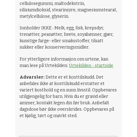
cellulosegummi, maltodekstrin,
silisiumdioksid, stearinsyre, magnesiumstearat,
metylcellulose, glyserin.
Innholder IKKE : Melk, egg, fisk, krepsdyr,
trenøtter, peanøtter, hvete, soyabønner, gjær,
kunstige farge- eller smaksstoffer, tilsatt
sukker eller konserveringsmidler.
For ytterligere informasjon om urtene, kan
man lese på Urtekilden:
Urtekilden - startside
Advarsler:
Dette er et kosttilskudd. Det
anbefales ikke at kosttilskudd erstatter et
variert kosthold og en sunn livsstil. Oppbevares
utilgjengelig for barn. Hvis du er gravid eller
ammer, kontakt legen din før bruk. Anbefalt
dagsdose bør ikke overskrides. Oppbevares på
et kjølig, tørt og mørkt sted.