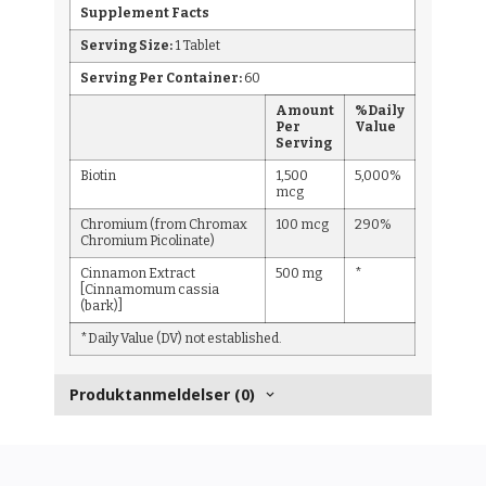
Supplement Facts
Serving Size:
1 Tablet
Serving Per Container:
60
Amount
%Daily
Per
Value
Serving
Biotin
1,500
5,000%
mcg
Chromium (from Chromax
100 mcg
290%
Chromium Picolinate)
Cinnamon Extract
500 mg
*
[Cinnamomum cassia
(bark)]
*Daily Value (DV) not established.
Produktanmeldelser (0)