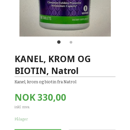
KANEL, KROM OG
BIOTIN, Natrol
Kanel, krom og biotin fra Natrol
Pris
NOK
330,00
inkl. mva.
På lager