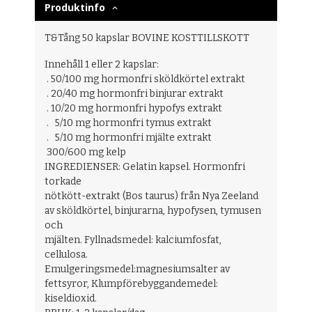
Produktinfo
T&Tång 50 kapslar BOVINE KOSTTILLSKOTT
Innehåll 1 eller 2 kapslar:
. 50/100 mg hormonfri sköldkörtel extrakt
. 20/40 mg hormonfri binjurar extrakt
. 10/20 mg hormonfri hypofys extrakt
. 5/10 mg hormonfri tymus extrakt
. 5/10 mg hormonfri mjälte extrakt
300/600 mg kelp
INGREDIENSER: Gelatin kapsel. Hormonfri
torkade
nötkött-extrakt (Bos taurus) från Nya Zeeland
av sköldkörtel, binjurarna, hypofysen, tymusen
och
mjälten. Fyllnadsmedel: kalciumfosfat,
cellulosa.
Emulgeringsmedel:magnesiumsalter av
fettsyror, Klumpförebyggandemedel:
kiseldioxid.