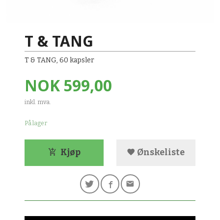
T & TANG
T & TANG, 60 kapsler
Pris
NOK
599,00
inkl. mva.
På lager
Kjøp
Ønskeliste