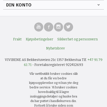
DIN KONTO
Frakt
Kjøpsbetingelser
Sikkerhet og personvern
Nyhetsbrev
VIVIBENE AS Bekkestuveien 21c 1357 Bekkestua Tlf.
+47 91 79
61 71
- Foretaksregisteret 922412693
Vår nettbutikk bruker cookies slik
at du får en bedre
kjøpsopplevelse og vi kan yte deg
bedre service. Vi bruker cookies
hovedsaklig til å lagre
innloggingsdetaljer og huske hva
du har puttet i handlekurven din.
Fortsett å bruke siden som