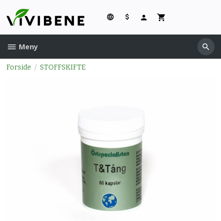
Gå
til
innholdet
Meny
Forside
STOFFSKIFTE