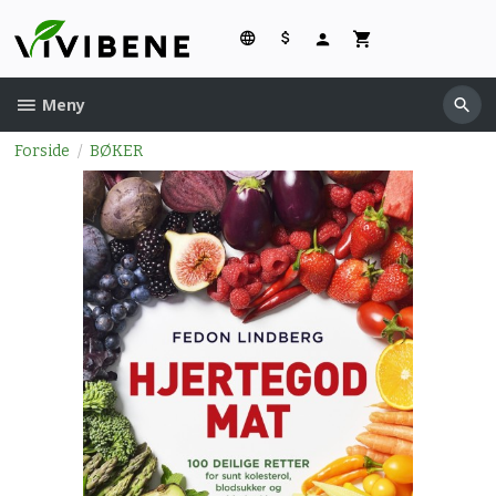
Gå
til
innholdet
Meny
Forside
BØKER