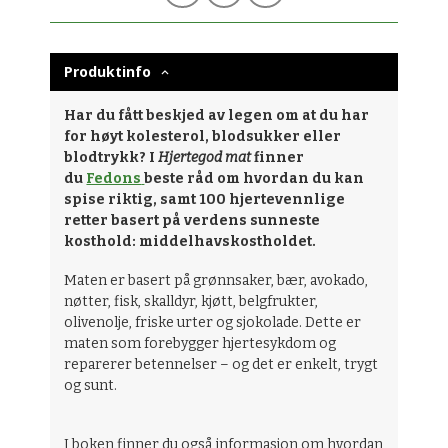
Produktinfo
Har du fått beskjed av legen om at du har
for høyt kolesterol, blodsukker eller
blodtrykk? I
Hjertegod mat
finner
du
Fedons
beste råd om hvordan du kan
spise riktig, samt 100 hjertevennlige
retter basert på verdens sunneste
kosthold: middelhavskostholdet.
Maten er basert på grønnsaker, bær, avokado,
nøtter, fisk, skalldyr, kjøtt, belgfrukter,
olivenolje, friske urter og sjokolade. Dette er
maten som forebygger hjertesykdom og
reparerer betennelser – og det er enkelt, trygt
og sunt.
I boken finner du også informasjon om hvordan