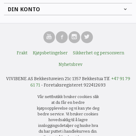
DIN KONTO
Frakt
Kjøpsbetingelser
Sikkerhet og personvern
Nyhetsbrev
VIVIBENE AS Bekkestuveien 21c 1357 Bekkestua Tlf.
+47 91 79
61 71
- Foretaksregisteret 922412693
Vår nettbutikk bruker cookies slik
at du får en bedre
kjøpsopplevelse og vi kan yte deg
bedre service. Vi bruker cookies
hovedsaklig til å lagre
innloggingsdetaljer og huske hva
du har puttet i handlekurven din.